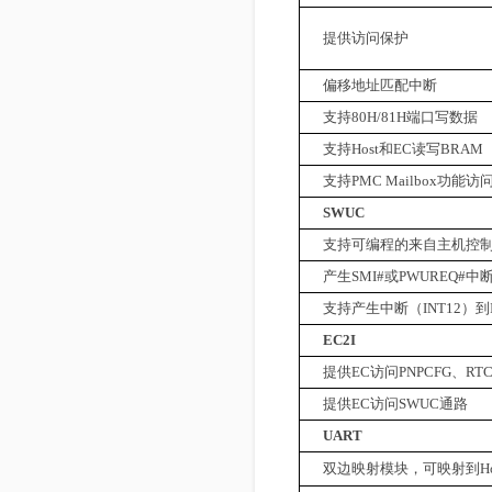
提供访问保护
偏移地址匹配中断
支持
80H/81H
端口写数据
支持
Host
和
EC
读写
BRAM
支持
PMC Mailbox
功能访
SWUC
支持可编程的来自主机控
产生
SMI#
或
PWUREQ#
中
支持产生中断（
INT12
）到
EC2I
提供
EC
访问
PNPCFG
、
RT
提供
EC
访问
SWUC
通路
UART
双边映射模块，可映射到
H