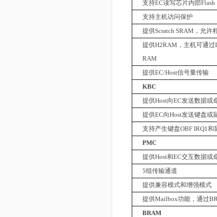
支持
EC
读写芯片内部
Flash
支持主机访问保护
提供
Scratch SRAM
，允许
提供
H2RAM
，主机可通过
RAM
提供
EC/Host
信号量传输
KBC
提供
Host
向
EC
发送数据或
提供
EC
向
Host
发送键盘或
支持产生键盘
OBF IRQ1
和
PMC
提供
Host
和
EC
交互数据或
5
组传输通道
提供兼容模式和增强模式
提供
Mailbox
功能，通过
B
BRAM