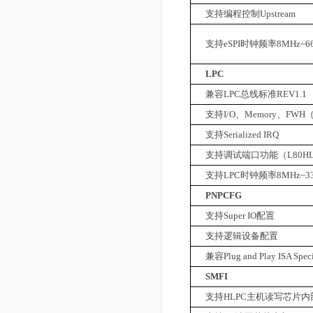
支持编程控制
Upstream
支持
eSPI
时钟频率
8MHz~6
LPC
兼容
LPC
总线标准
REV1.1
支持
I/O
、
Memory
、
FWH
支持
Serialized IRQ
支持调试端口功能（
L80H
支持
LPC
时钟频率
8MHz~3
PNPCFG
支持
Super IO
配置
支持逻辑设备配置
兼容
Plug and Play ISA Speci
SMFI
支持
HLPC
主机读写芯片内