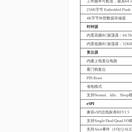
工作频率可配置，最高
64.
256K
字节
Embedded Flash
4K
字节外部数据存储器
时钟源
内置高频
RC
振荡器：
64.5
内置低频
RC
振荡器：
32KH
复位源
内建上电复位电路
看门狗复位
PIN Reset
省电模式
支持
Normal
、
Idle
、
Sleep
eSPI
兼容
eSPI
总线标准
REV1.5
支持
Single/Dual/Quad I/O
支持
Alert
事件（
I/O[1]/AL