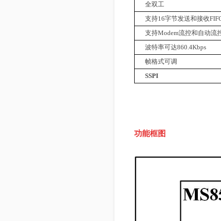
全双工
支持
16
字节发送和接收
FIF
支持
Modem
流控和自动流
波特率可达
860.4Kbps
帧格式可调
SSPI
功能框图