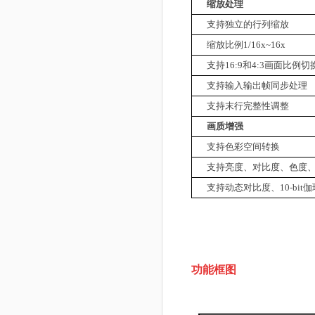
缩放处理
支持独立的行列缩放
缩放比例
1/16x~16x
支持
16:9
和
4:3
画面比例切
支持输入输出帧同步处理
支持末行完整性调整
画质增强
支持色彩空间转换
支持亮度、对比度、色度
支持动态对比度、
10-bit
伽
功能框图