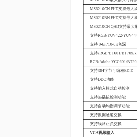
MS6210CN FHD
支持最大
MS6210BN FHD
支持最大
MS6210CN QHD
支持最大
支持
RGB/YUV422/YUV44
支持
8-bit/10-bit
色深
支持
sRGB/BT601/BT709/
RGB/Adobe YCC601/BT2
支持
384
字节可编程
EDID
支持
DDC
功能
支持输入模式自动检测
支持热插拔检测功能
支持自动均衡调节功能
支持数据通道交换
支持线路正负交换
VGA
视频输入