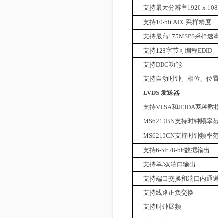
支持最大分辨率
1920 x 10
支持
10-bit ADC
采样精度
支持最高
175MSPS
采样速
支持
128
字节可编程
EDID
支持
DDC
功能
支持自动时钟、相位、位
LVDS
发送器
支持
VESA
和
JEIDA
两种数
MS6210BN
支持时钟频率
MS6210CN
支持时钟频率
支持
6-bit /8-bit
数据输出
支持单
/
双端口输出
支持端口交换和端口内通
支持线路正负交换
支持时钟展频